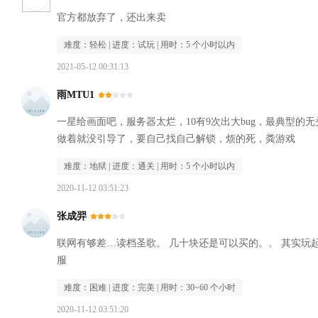
官方都放弃了，还出来卖
难度：
轻松
| 进度：
试玩
| 用时：
5 个小时以内
2021-05-12 00:31:13
雨MTU1
一星给画面吧，服务器太烂，10有9次出大bug，最典型的
做着就没引导了，要自己找自己解锁，烦的死，粪游戏
难度：
地狱
| 进度：
通关
| 用时：
5 个小时以内
2020-11-12 03:51:23
张成羿
联网有够差…读档圣歌。 几十块还是可以买的。。 其实玩
服
难度：
困难
| 进度：
完美
| 用时：
30~60 个小时
2020-11-12 03:51:20