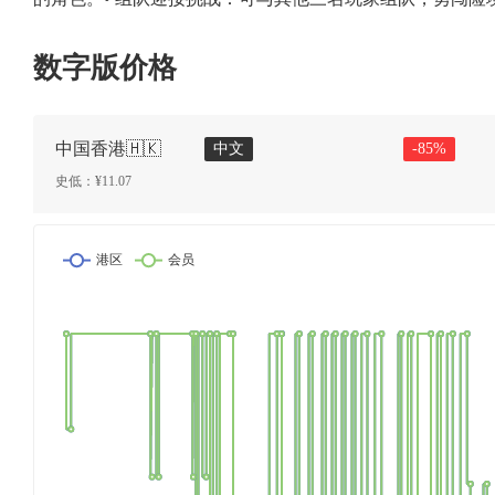
数字版价格
中国香港🇭🇰
中文
-
85
%
史低：¥
11.07