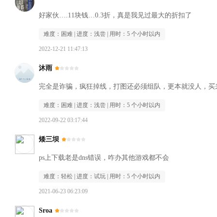
好家伙….11块钱…0.3折，真是我见过最大的折扣了
难度：
困难
| 进度：
浅尝
| 用时：
5 个小时以内
2022-12-21 11:47:13
沐雨
完全是诈骗，疯狂掉线，打图还必须组队，更本就没人，买
难度：
困难
| 进度：
浅尝
| 用时：
5 个小时以内
2022-09-22 03:17:44
矮三坝
ps上下载老是dns错误，咋办其他游戏都不会
难度：
轻松
| 进度：
试玩
| 用时：
5 个小时以内
2021-06-23 06:23:09
Sroa