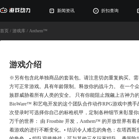
新闻资讯
折扣查询
首页
/
游戏库
/
Anthem™
游戏介绍
※另有包含此单独商品的套装包。请注意切勿重复购买。需要持续的互
方可正常游戏。具有年龄限制。释放你的战斗力。 在一个
族群威胁着所有人类的安全。 只有你能阻止觊觎上古神力的
BioWare™ 和艺电开发的这个团队合作动作RPG游戏中携
次登录时可选择你自己的标枪机甲，定制各种细节来彰显你
万千的世界： 由 Frostbite 开发，Anthem™ 的开放
着游戏的进行不断变化。• 结识令人难忘的角色：在塔西
的角色。• 组队迎接挑战：可与其他三名玩家组队，勇闯险