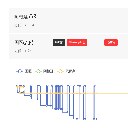
阿根廷🇦🇷
史低：¥
11.34
国区🇨🇳
中文
持平史低
-
50
%
史低：¥
124